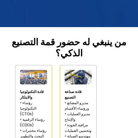
من ينبغي له حضور قمة التصنيع
الذكي؟
قادة صناعة
قادة التكنولوجيا
التصنيع
والابتكار
• مديرو المصانع
• رؤساء
ورؤساء الأقسام
التكنولوجيا
• مديرو العمليات
(CTOs)
والإنتاج
• رؤساء الرقمية
• مراقبة الجودة
(CDOs)
وتحسين العمليات
• رؤساء مختبرات
• مهندسو الصيانة
البحث والتطوير