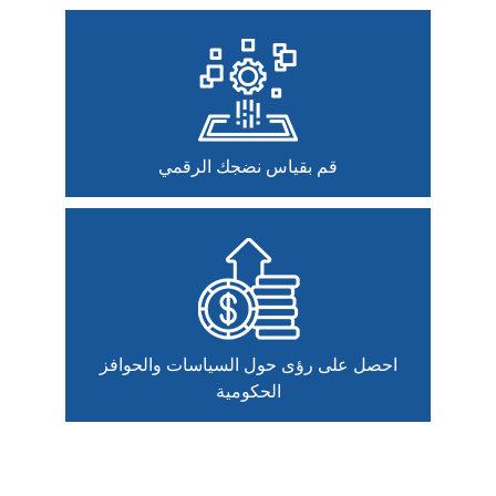
قم بقياس نضجك الرقمي
احصل على رؤى حول السياسات والحوافز
الحكومية