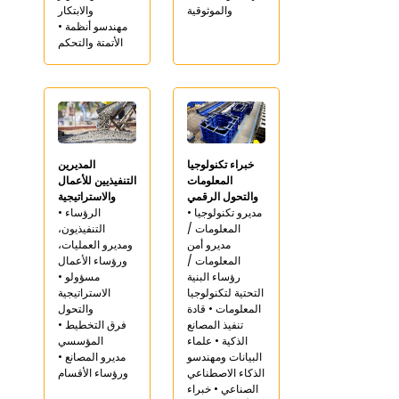
والموثوقية
والابتكار
• مهندسو أنظمة
الأتمتة والتحكم
خبراء تكنولوجيا
المديرين
المعلومات
التنفيذيين للأعمال
والتحول الرقمي
والاستراتيجية
• مديرو تكنولوجيا
• الرؤساء
المعلومات /
التنفيذيون،
مديرو أمن
ومديرو العمليات،
المعلومات /
ورؤساء الأعمال
رؤساء البنية
• مسؤولو
التحتية لتكنولوجيا
الاستراتيجية
المعلومات • قادة
والتحول
تنفيذ المصانع
• فرق التخطيط
الذكية • علماء
المؤسسي
البيانات ومهندسو
• مديرو المصانع
الذكاء الاصطناعي
ورؤساء الأقسام
الصناعي • خبراء