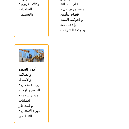
على الصناعة
• وكالات ترويج
• مستثمرون في
الصادرات
قطاع التأمين
والاستثمار
والحوكمة البيئية
والاجتماعية
وحوكمة الشركات
أدوار الجودة
والسلامة
والامتثال
• رؤساء ضمان
الجودة والرقابة
• مديرو سلامة
العمليات
والمخاطر
• خبراء الامتثال
التنظيمي