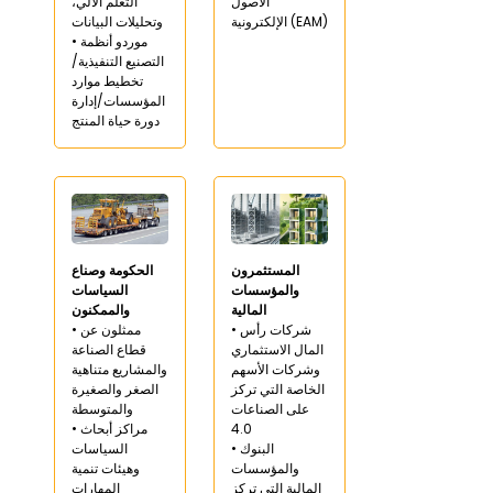
الأصول
التعلم الآلي،
الإلكترونية (EAM)
وتحليلات البيانات
• موردو أنظمة
التصنيع التنفيذية/
تخطيط موارد
المؤسسات/إدارة
دورة حياة المنتج
المستثمرون
الحكومة وصناع
والمؤسسات
السياسات
المالية
والممكنون
• شركات رأس
• ممثلون عن
المال الاستثماري
قطاع الصناعة
وشركات الأسهم
والمشاريع متناهية
الخاصة التي تركز
الصغر والصغيرة
على الصناعات
والمتوسطة
4.0
• مراكز أبحاث
• البنوك
السياسات
والمؤسسات
وهيئات تنمية
المالية التي تركز
المهارات