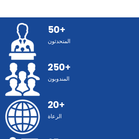
50
+
المتحدثون
250
+
المندوبون
20
+
الرعاة