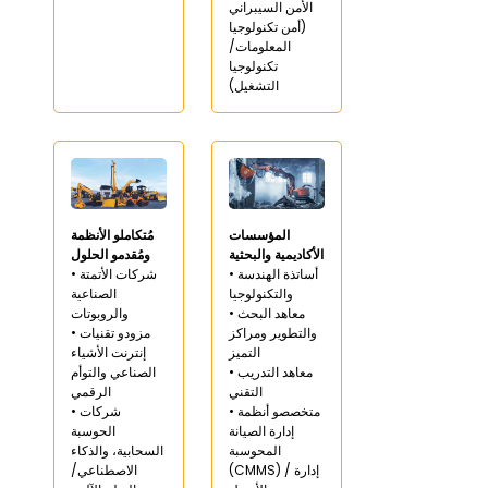
الأمن السيبراني
(أمن تكنولوجيا
المعلومات/
تكنولوجيا
التشغيل)
المؤسسات
مُتكاملو الأنظمة
الأكاديمية والبحثية
ومُقدمو الحلول
• أساتذة الهندسة
• شركات الأتمتة
والتكنولوجيا
الصناعية
• معاهد البحث
والروبوتات
والتطوير ومراكز
• مزودو تقنيات
التميز
إنترنت الأشياء
• معاهد التدريب
الصناعي والتوأم
التقني
الرقمي
• متخصصو أنظمة
• شركات
إدارة الصيانة
الحوسبة
المحوسبة
السحابية، والذكاء
(CMMS) / إدارة
الاصطناعي/